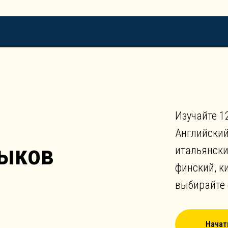
Изучайте 1
Английский
зыков
итальянски
финский, к
выбирайте 
Начат